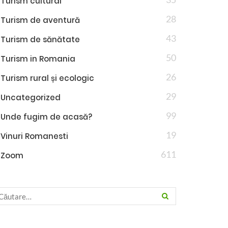
Turism cultural
28
Turism de aventură
43
Turism de sănătate
50
Turism in Romania
26
Turism rural și ecologic
29
Uncategorized
99
Unde fugim de acasă?
19
Vinuri Romanesti
611
Zoom