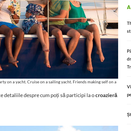
A
Th
st
Pâ
dr
Tr
y on a yacht. Cruise on a sailing yacht. Friends making self on a
Vi
e detaliile despre cum poți să participi la o
croazieră
pe
Șt