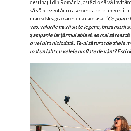
destinații din România, astăzi o să vă invită
să vă prezentăm o asemenea propunere citind 
marea Neagră care suna cam așa:
”Ce poate f
vas, valurile mării să te legene, briza mării 
șampanie iar țărmul abia să se mai zărească 
o vei uita niciodată. Te-ai săturat de zilele
mal un iaht cu velele umflate de vânt? Esti do