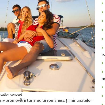
r
n
vacation concept
usiv promovării turismului românesc și minunatelor