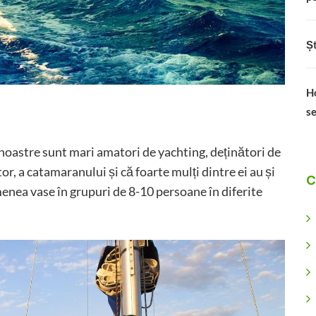
Șt
Ho
se
ei noastre sunt mari amatori de yachting, deținători de
r, a catamaranului și că foarte mulți dintre ei au și
C
menea vase în grupuri de 8-10 persoane în diferite