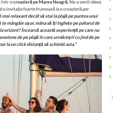
m într-o
croazieră pe Marea Neagră
. Ne-a venit ideea
o invitație foarte frumoasă la o croazieră per
i mai relaxant decât să stai la plajă pe puntea unui
să te mângâie ușor, mâna să îți înghețe pe paharul de
la orizont? Încearcă această experiență pe care nu
 monotone de pe plajă în care urmărești cu jind de pe
ar la un click distanță să schimbi asta.”