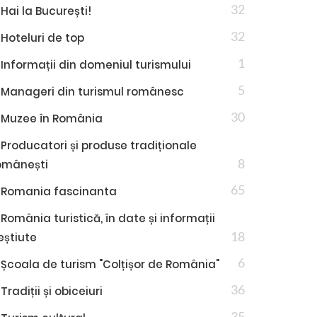
32
Hai la București!
32
Hoteluri de top
1
Informații din domeniul turismului
5
Manageri din turismul românesc
30
Muzee în România
Producatori și produse tradiționale
8
omânești
65
Romania fascinanta
România turistică, în date și informații
18
eștiute
6
Școala de turism "Colțișor de România"
36
Tradiții și obiceiuri
35