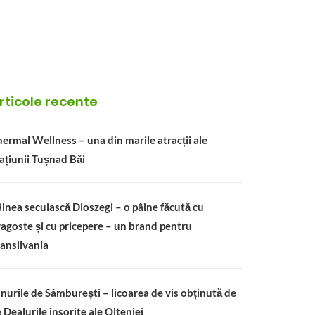
rticole recente
ermal Wellness – una din marile atracții ale
ațiunii Tușnad Băi
inea secuiască Dioszegi – o pâine făcută cu
agoste și cu pricepere – un brand pentru
ansilvania
nurile de Sâmburești – licoarea de vis obținută de
 Dealurile însorite ale Olteniei