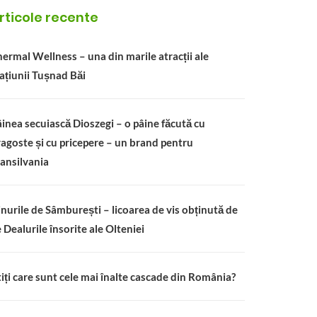
rticole recente
ermal Wellness – una din marile atracții ale
ațiunii Tușnad Băi
inea secuiască Dioszegi – o pâine făcută cu
agoste și cu pricepere – un brand pentru
ansilvania
nurile de Sâmburești – licoarea de vis obținută de
 Dealurile însorite ale Olteniei
iți care sunt cele mai înalte cascade din România?