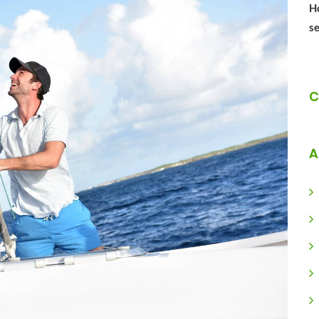
Ho
se
C
A