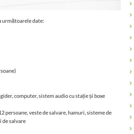
au următoarele date:
rsoane)
igider, computer, sistem audio cu stație și boxe
12 persoane, veste de salvare, hamuri, sisteme de
i de salvare