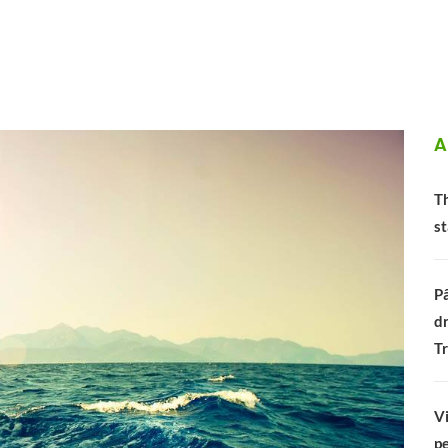
A
Th
st
Pâ
dr
Tr
Vi
pe