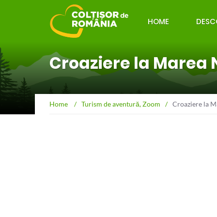
HOME
DESC
Croaziere la Marea
Home
/
Turism de aventură
,
Zoom
/
Croaziere la 