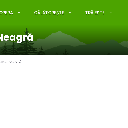
OPERĂ
CĂLĂTOREȘTE
TRĂIEȘTE
 Neagră
Marea Neagră