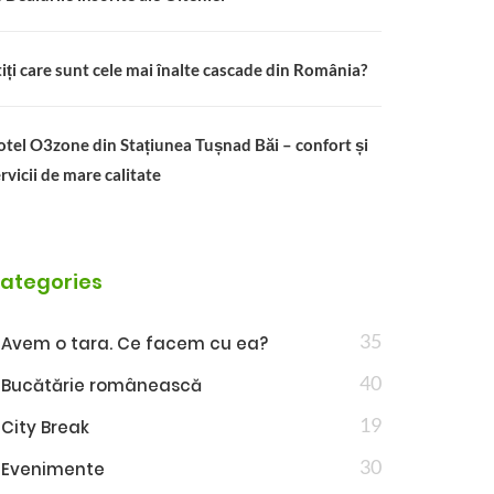
iți care sunt cele mai înalte cascade din România?
tel O3zone din Stațiunea Tușnad Băi – confort și
rvicii de mare calitate
ategories
35
Avem o tara. Ce facem cu ea?
40
Bucătărie românească
19
City Break
30
Evenimente