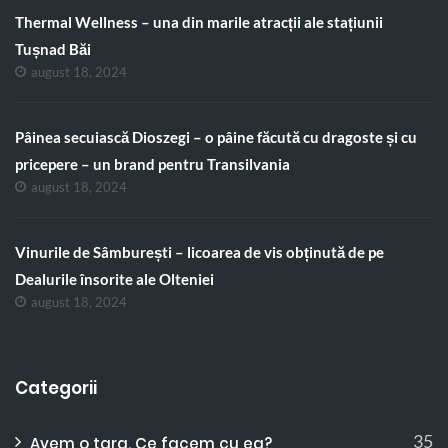
Thermal Wellness – una din marile atracții ale stațiunii
Tușnad Băi
august 18, 2024
Pâinea secuiască Dioszegi – o pâine făcută cu dragoste și cu
pricepere – un brand pentru Transilvania
august 18, 2024
Vinurile de Sâmburești – licoarea de vis obținută de pe
Dealurile însorite ale Olteniei
august 18, 2024
Categorii
35
Avem o tara. Ce facem cu ea?