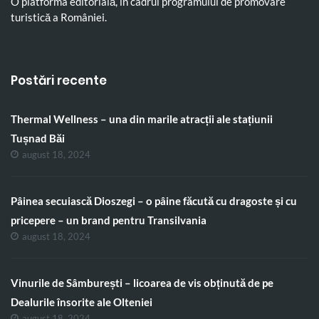
O platforma editorială, în cadrul programului de promovare
turistică a României.
Postări recente
Thermal Wellness – una din marile atracții ale stațiunii
Tușnad Băi
august 18, 2024
Pâinea secuiască Dioszegi – o pâine făcută cu dragoste și cu
pricepere – un brand pentru Transilvania
august 18, 2024
Vinurile de Sâmburești – licoarea de vis obținută de pe
Dealurile însorite ale Olteniei
august 18, 2024