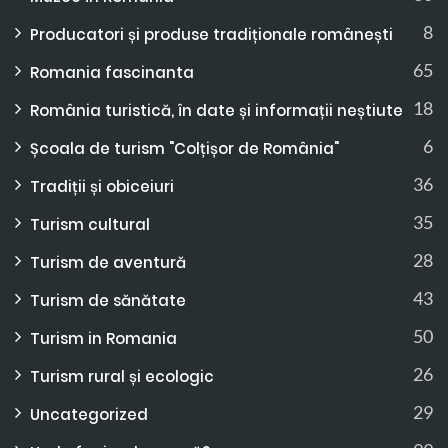
8
Producatori și produse tradiționale românești
65
Romania fascinanta
18
România turistică, în date și informații neștiute
6
Școala de turism "Colțișor de România"
36
Tradiții și obiceiuri
35
Turism cultural
28
Turism de aventură
43
Turism de sănătate
50
Turism in Romania
26
Turism rural și ecologic
29
Uncategorized