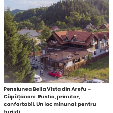
Pensiunea Bella Vista din Arefu –
Căpățâneni. Rustic, primitor,
confortabil. Un loc minunat pentru
turiști