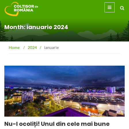
Month: ianuarie 2024
Home
/
2024
/
ianuarie
Nu-l ocoliți! Unul din cele mai bune