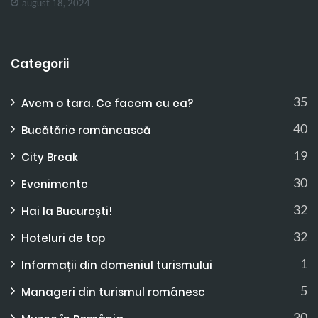
august 18, 2024
Categorii
35
Avem o tara. Ce facem cu ea?
40
Bucătărie românească
19
City Break
30
Evenimente
32
Hai la București!
32
Hoteluri de top
1
Informații din domeniul turismului
5
Manageri din turismul românesc
30