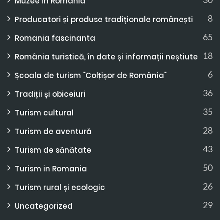
Muzee în România
8
Producatori și produse tradiționale românești
65
Romania fascinanta
18
România turistică, în date și informații neștiute
6
Școala de turism "Colțișor de România"
36
Tradiții și obiceiuri
35
Turism cultural
28
Turism de aventură
43
Turism de sănătate
50
Turism in Romania
26
Turism rural și ecologic
29
Uncategorized