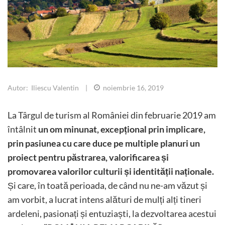
Autor: Iliescu Valentin
|
noiembrie 16, 2019
La Târgul de turism al României din februarie 2019 am
întâlnit
un om minunat, excepțional prin implicare,
prin pasiunea cu care duce pe multiple planuri un
proiect pentru păstrarea, valorificarea și
promovarea valorilor culturii și identității naționale.
Și care, în toată perioada, de când nu ne-am văzut și
am vorbit, a lucrat intens alături de mulți alți tineri
ardeleni, pasionați și entuziaști, la dezvoltarea acestui