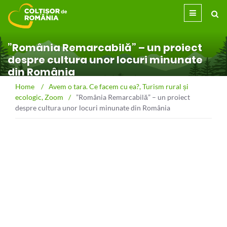
”România Remarcabilă” – un proiect
despre cultura unor locuri minunate
din România
Home
/
Avem o tara. Ce facem cu ea?
,
Turism rural și
ecologic
,
Zoom
/
”România Remarcabilă” – un proiect
despre cultura unor locuri minunate din România