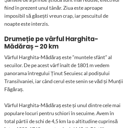
fiind în prezent unul tânăr. Ziua este aproape
imposibil să găsești vreun crap, iar pescuitul de
noapte este interzis.
Drumeție pe vârful Harghita-
Mădăraș – 20 km
Vârful Harghita-Mădăraș este ”muntele sfânt” al
secuilor. De pe acest vârf înalt de 1801 m vedem
panorama întregului Ținut Secuiesc al podișului
Transilvaniei, iar când cerul este senin se văd și Munții
Făgăraș.
Vârful Harghita-Mădăraș este și unul dintre cele mai
populare locuri pentru schiori în secuime. Avem în
total pârtii de schi de 4,5 km la o altitudine cuprinsă