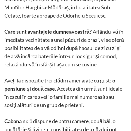
Munților Harghita-Mădăraș, în localitatea Sub
Cetate, foarte aproape de Odorheiu Secuiesc.
Care sunt avantajele dumneavoastră?
Aflându-vă în
imediata vecinătate a unei păduri de brazi, vi se oferă
posibilitatea de a vă odihni după haosul de zi cu zi și
de a vă încărca bateriile într-un loc sigur și comod,
relaxându-vă în sfârșit așa cum se cuvine.
Aveți la dispoziție trei clădiri amenajate cu gust:
o
pensiune și două case.
Acestea din urmă sunt ideale
în cazul în care aveți o familie mai numeroasă sau
sosiți alături de un grup de prieteni.
Cabana nr. 1
dispune de patru camere, două băi, o
bucătărie și living, cu posibilitatea de a găzdui opt