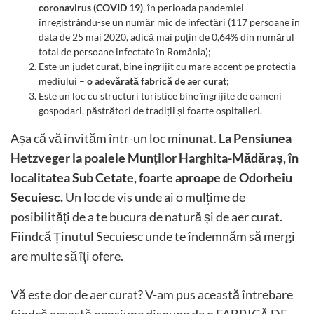
coronavirus (COVID 19)
, în perioada pandemiei
înregistrându-se un număr mic de infectări (117 persoane în
data de 25 mai 2020, adică mai puțin de 0,64% din numărul
total de persoane infectate în România);
Este un județ curat, bine îngrijit cu mare accent pe protecția
mediului –
o adevărată fabrică de aer curat
;
Este un loc cu structuri turistice bine îngrijite de oameni
gospodari, păstrători de tradiții și foarte ospitalieri.
Așa că vă invităm într-un loc minunat.
La Pensiunea
Hetzveger la poalele Munților Harghita-Mădăraș, în
localitatea Sub Cetate, foarte aproape de Odorheiu
Secuiesc.
Un loc de vis unde ai o mulțime de
posibilități de a te bucura de natură și de aer curat.
Fiindcă Ținutul Secuiesc unde te îndemnăm să mergi
are multe să îți ofere.
Vă este dor de aer curat? V-am pus această întrebare
fiindcă această pensiune dispune de o FABRICĂ DE