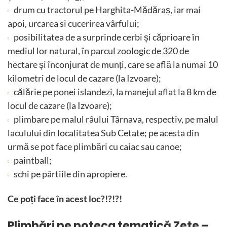
drum cu tractorul pe Harghita-Mădăraș, iar mai
apoi, urcarea si cucerirea vârfului;
posibilitatea de a surprinde cerbi și căprioare în
mediul lor natural, în parcul zoologic de 320 de
hectare și înconjurat de munți, care se află la numai 10
kilometri de locul de cazare (la Izvoare);
călărie pe ponei islandezi, la manejul aflat la 8 km de
locul de cazare (la Izvoare);
plimbare pe malul râului Târnava, respectiv, pe malul
laculului din localitatea Sub Cetate; pe acesta din
urmă se pot face plimbări cu caiac sau canoe;
paintball;
schi pe pârtiile din apropiere.
Ce poți face în acest loc?!?!?!
Plimbări pe poteca tematică Zete –