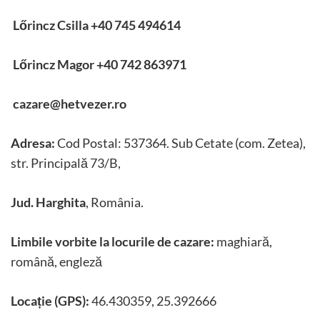
Lőrincz Csilla +40 745 494614
Lőrincz Magor +40 742 863971
cazare@hetvezer.ro
Adresa:
Cod Postal: 537364. Sub Cetate (com. Zetea),
str. Principală 73/B,
Jud. Harghita
, România.
Limbile vorbite la locurile de cazare:
maghiară,
română, engleză
Locație (GPS):
46.430359, 25.392666