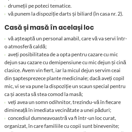
drumeții pe poteci tematice.
vă punem la dispoziție darts și biliard (în casa nr. 2).
Casă și masă în același loc
vă așteaptă un personal amabil, care vă va servi într-
o atmosferă caldă;
aveți posibilitatea de a opta pentru cazare cu mic
dejun sau cazare cu demipensiune cu mic dejun și cină
clasice. Avem vin fiert, iar la micul dejun servim ceai
din șaptesprezece plante medicinale; dacă aveți copil
mic, vi se va pune la dispoziție un scaun special pentru
ca și acesta să stea comod la masă;
veți avea un somn odihnitor, trezindu-vă în fiecare
dimineață în imediata vecinătate a unei păduri;
concediul dumneavoastră va fi într-un loc curat,
organizat, în care familiile cu copii sunt binevenite;