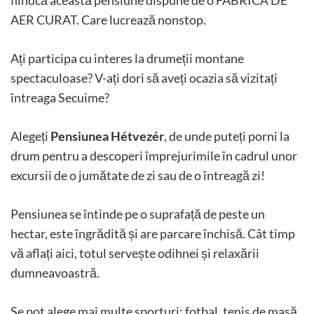
AER CURAT. Care lucrează nonstop.
Ați participa cu interes la drumeții montane
spectaculoase? V-ați dori să aveți ocazia să vizitați
întreaga Secuime?
Alegeți
Pensiunea Hétvezér
, de unde puteți porni la
drum pentru a descoperi împrejurimile în cadrul unor
excursii de o jumătate de zi sau de o întreagă zi!
Pensiunea se întinde pe o suprafață de peste un
hectar, este îngrădită și are parcare închisă. Cât timp
vă aflați aici, totul servește odihnei și relaxării
dumneavoastră.
Se pot alege mai multe sporturi: fotbal, tenis de masă,