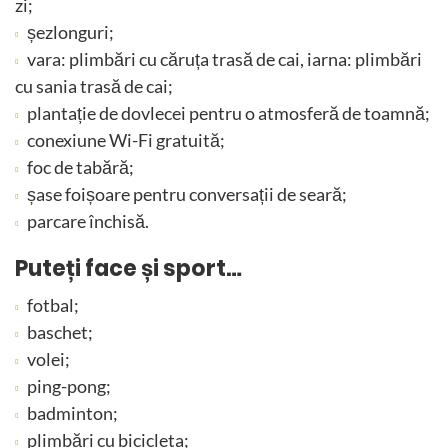
zi;
șezlonguri;
vara: plimbări cu căruța trasă de cai, iarna: plimbări
cu sania trasă de cai;
plantație de dovlecei pentru o atmosferă de toamnă;
conexiune Wi-Fi gratuită;
foc de tabără;
șase foișoare pentru conversații de seară;
parcare închisă.
Puteți face și sport…
fotbal;
baschet;
volei;
ping-pong;
badminton;
plimbări cu bicicleta;