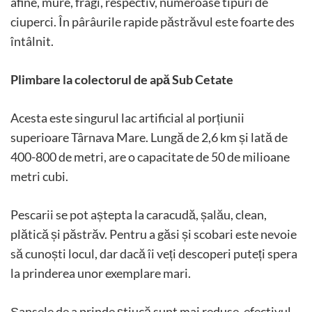
afine, mure, fragi, respectiv, numeroase tipuri de
ciuperci. În pârâurile rapide păstrăvul este foarte des
întâlnit.
Plimbare la colectorul de apă Sub Cetate
Acesta este singurul lac artificial al porțiunii
superioare Târnava Mare. Lungă de 2,6 km și lată de
400-800 de metri, are o capacitate de 50 de milioane
metri cubi.
Pescarii se pot aștepta la caracudă, șalău, clean,
plătică și păstrăv. Pentru a găsi și scobari este nevoie
să cunoști locul, dar dacă îi veți descoperi puteți spera
la prinderea unor exemplare mari.
Șansele de a prinde știucă sunt mai reduse, efectivul