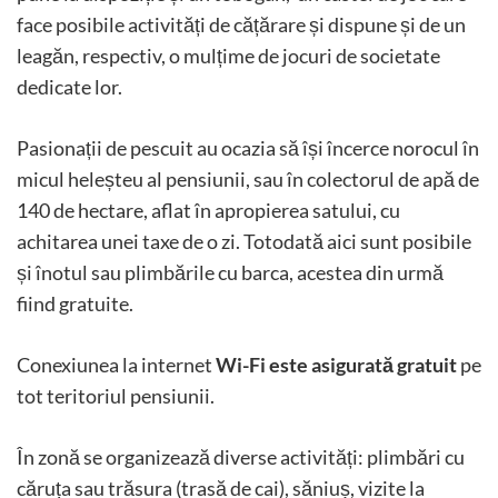
face posibile activități de cățărare și dispune și de un
leagăn, respectiv, o mulțime de jocuri de societate
dedicate lor.
Pasionații de pescuit au ocazia să își încerce norocul în
micul heleșteu al pensiunii, sau în colectorul de apă de
140 de hectare, aflat în apropierea satului, cu
achitarea unei taxe de o zi. Totodată aici sunt posibile
și înotul sau plimbările cu barca, acestea din urmă
fiind gratuite.
Conexiunea la internet
Wi-Fi este asigurată gratuit
pe
tot teritoriul pensiunii.
În zonă se organizează diverse activități: plimbări cu
căruța sau trăsura (trasă de cai), săniuș, vizite la