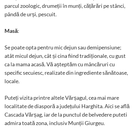
parcul zoologic, drumeții în munți, cățărări pe stânci,
pândă de urși, pescuit.
Masă
:
Se poate opta pentru mic dejun sau demipensiune;
atât micul dejun, cât și cina fiind tradiționale, cu gust
ca la mama acasă. Vă așteptăm cu mâncăruri cu
specific secuiesc, realizate din ingrediente sănătoase,
locale.
Puteți vizita printre altele Vărșagul, cea mai mare
localitate de diasporă a județului Harghita. Aici se află
Cascada Vărșag, iar de la punctul de belvedere puteti
admira toată zona, inclusiv Munții Giurgeu.