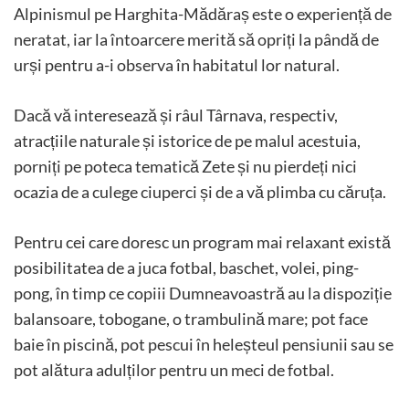
Alpinismul pe Harghita-Mădăraș este o experiență de
neratat, iar la întoarcere merită să opriți la pândă de
urși pentru a-i observa în habitatul lor natural.
Dacă vă interesează și râul Târnava, respectiv,
atracțiile naturale și istorice de pe malul acestuia,
porniți pe poteca tematică Zete și nu pierdeți nici
ocazia de a culege ciuperci și de a vă plimba cu căruța.
Pentru cei care doresc un program mai relaxant există
posibilitatea de a juca fotbal, baschet, volei, ping-
pong, în timp ce copiii Dumneavoastră au la dispoziție
balansoare, tobogane, o trambulină mare; pot face
baie în piscină, pot pescui în heleșteul pensiunii sau se
pot alătura adulților pentru un meci de fotbal.