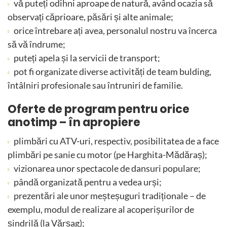
vă puteți odihni aproape de natură, având ocazia să
observați căprioare, păsări și alte animale;
orice întrebare ați avea, personalul nostru va încerca
să vă îndrume;
puteți apela și la servicii de transport;
pot fi organizate diverse activități de team bulding,
întâlniri profesionale sau întruniri de familie.
Oferte de program pentru orice
anotimp – în apropiere
plimbări cu ATV-uri, respectiv, posibilitatea de a face
plimbări pe sanie cu motor (pe Harghita-Mădăraș);
vizionarea unor spectacole de dansuri populare;
pândă organizată pentru a vedea urși;
prezentări ale unor meșteșuguri tradiționale – de
exemplu, modul de realizare al acoperișurilor de
șindrilă (la Vărșag);