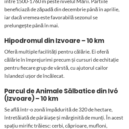
între 1500-1760 m peste nivelul Mării. Pârtiile
beneficiază de zăpadă din decembrie până în aprilie,
iar dacă vremea este favorabilă sezonul se
prelungește până în mai.
Hipodromul din Izvoare – 10 km
Oferă multiple facilități pentru călărie. Ei oferă
călărie în împrejurimi precum și cursuri de echitație
pentru fiecare grup de vârstă, cu ajutorul cailor
Islandezi ușor de încălecat.
Parcul de Animale Sălbatice din Ivó
(Izvoare) – 10 km
Se află într-o zonă împădurită de 320 de hectare,
întretăiată de pârâiașe și mărginită de munți. În acest
spațiu mirific trăiesc: cerbi, căprioare, mufloni,