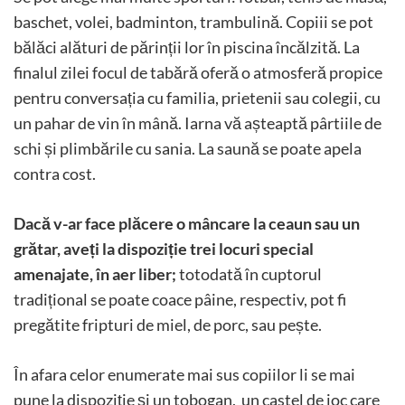
baschet, volei, badminton, trambulină. Copiii se pot
bălăci alături de părinții lor în piscina încălzită. La
finalul zilei focul de tabără oferă o atmosferă propice
pentru conversația cu familia, prietenii sau colegii, cu
un pahar de vin în mână. Iarna vă așteaptă pârtiile de
schi și plimbările cu sania. La saună se poate apela
contra cost.
Dacă v-ar face plăcere o mâncare la ceaun sau un
grătar, aveți la dispoziție trei locuri special
amenajate, în aer liber;
totodată în cuptorul
tradițional se poate coace pâine, respectiv, pot fi
pregătite fripturi de miel, de porc, sau pește.
În afara celor enumerate mai sus copiilor li se mai
pune la dispoziție și un tobogan, un castel de joc care