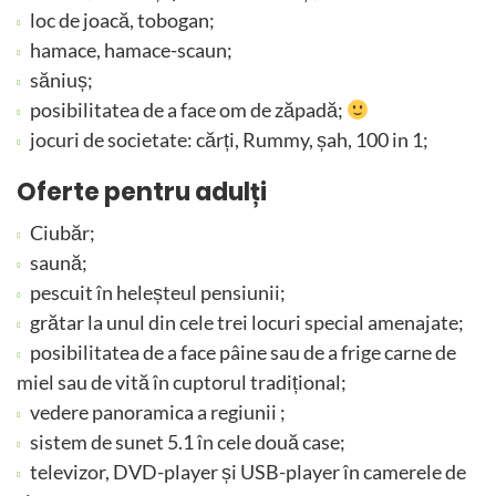
loc de joacă, tobogan;
hamace, hamace-scaun;
săniuș;
posibilitatea de a face om de zăpadă;
jocuri de societate: cărți, Rummy, șah, 100 in 1;
Oferte pentru adulți
Ciubăr;
saună;
pescuit în heleșteul pensiunii;
grătar la unul din cele trei locuri special amenajate;
posibilitatea de a face pâine sau de a frige carne de
miel sau de vită în cuptorul tradițional;
vedere panoramica a regiunii ;
sistem de sunet 5.1 în cele două case;
televizor, DVD-player și USB-player în camerele de