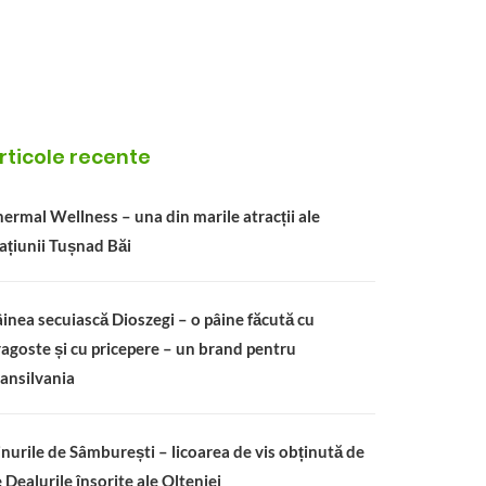
rticole recente
ermal Wellness – una din marile atracții ale
ațiunii Tușnad Băi
inea secuiască Dioszegi – o pâine făcută cu
agoste și cu pricepere – un brand pentru
ansilvania
nurile de Sâmburești – licoarea de vis obținută de
 Dealurile însorite ale Olteniei