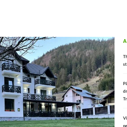
A
Th
st
Pâ
dr
Tr
Vi
pe