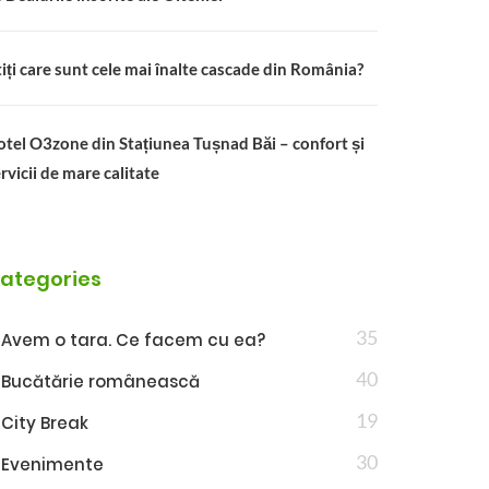
iți care sunt cele mai înalte cascade din România?
tel O3zone din Stațiunea Tușnad Băi – confort și
rvicii de mare calitate
ategories
35
Avem o tara. Ce facem cu ea?
40
Bucătărie românească
19
City Break
30
Evenimente