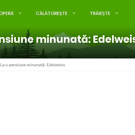
OPERĂ
CĂLĂTOREȘTE
TRĂIEȘTE
ensiune minunată: Edelwei
 La o pensiune minunată: Edelweiss