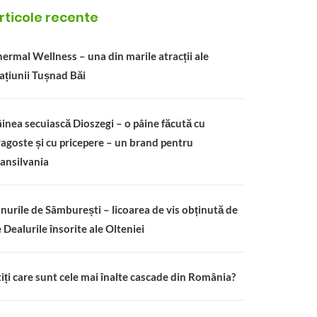
rticole recente
ermal Wellness – una din marile atracții ale
ațiunii Tușnad Băi
inea secuiască Dioszegi – o pâine făcută cu
agoste și cu pricepere – un brand pentru
ansilvania
nurile de Sâmburești – licoarea de vis obținută de
 Dealurile însorite ale Olteniei
iți care sunt cele mai înalte cascade din România?