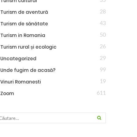
Turism cultural
28
Turism de aventură
43
Turism de sănătate
50
Turism in Romania
26
Turism rural și ecologic
29
Uncategorized
99
Unde fugim de acasă?
19
Vinuri Romanesti
611
Zoom