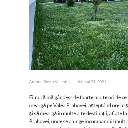
Autor: Iliescu Valentin
|
mai 21, 2021
Fiindcă mă gândesc de foarte multe ori de ce 
meargă pe Valea Prahovei, așteptând ore în șir
și să meargă în multe alte destinații, aflate l
Prahovei, unde se ajunge incomparabil mult m