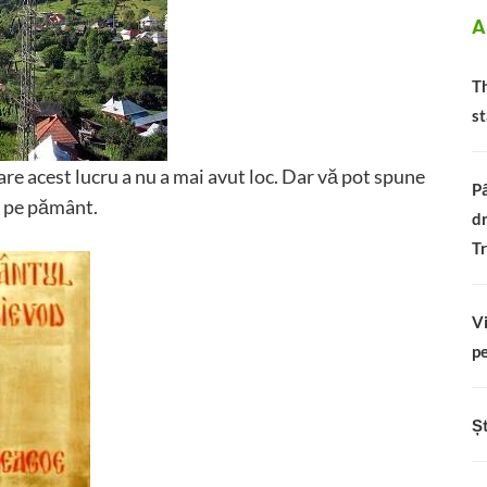
A
Th
st
re acest lucru a nu a mai avut loc. Dar vă pot spune
Pâ
e pe pământ.
dr
Tr
Vi
pe
Șt