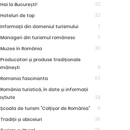
32
Hai la București!
32
Hoteluri de top
1
Informații din domeniul turismului
5
Manageri din turismul românesc
30
Muzee în România
Producatori și produse tradiționale
8
omânești
65
Romania fascinanta
România turistică, în date și informații
18
eștiute
6
Școala de turism "Colțișor de România"
36
Tradiții și obiceiuri
35