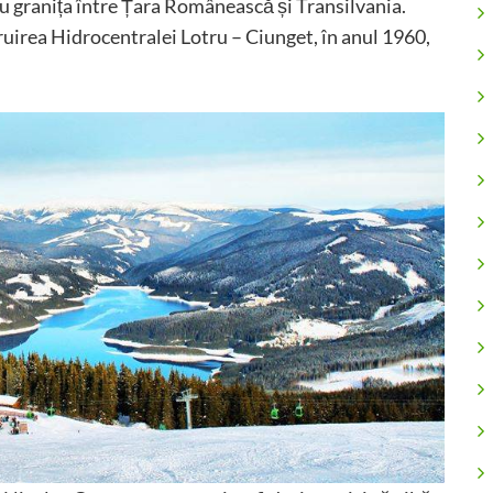
au granița între Țara Românească și Transilvania.
ruirea Hidrocentralei Lotru – Ciunget, în anul 1960,