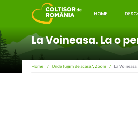
HOME
DESC
La Voineasa. La o p
Home
/
Unde fugim de acasă?
,
Zoom
/
La Voineasa.