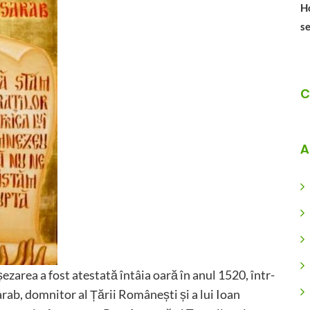
Ho
se
C
A
zarea a fost atestată întâia oară în anul 1520, într-
rab, domnitor al Țării Românești și a lui Ioan