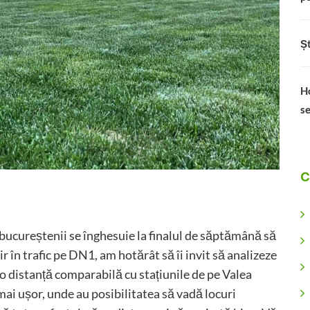
Șt
Ho
se
C
bucureștenii se înghesuie la finalul de săptămână să
 în trafic pe DN1, am hotărât să îi invit să analizeze
a o distanță comparabilă cu stațiunile de pe Valea
ai ușor, unde au posibilitatea să vadă locuri