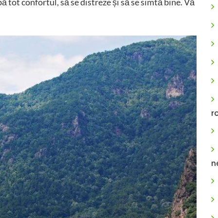
ă tot confortul, să se distreze și să se simtă bine. Vă
r
n