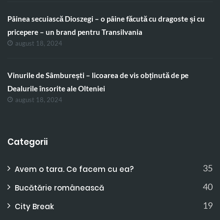
Pâinea secuiască Dioszegi – o pâine făcută cu dragoste și cu
pricepere – un brand pentru Transilvania
august 18, 2024
Vinurile de Sâmburești – licoarea de vis obținută de pe
Dealurile însorite ale Olteniei
august 18, 2024
Categorii
35
Avem o tara. Ce facem cu ea?
40
Bucătărie românească
19
City Break