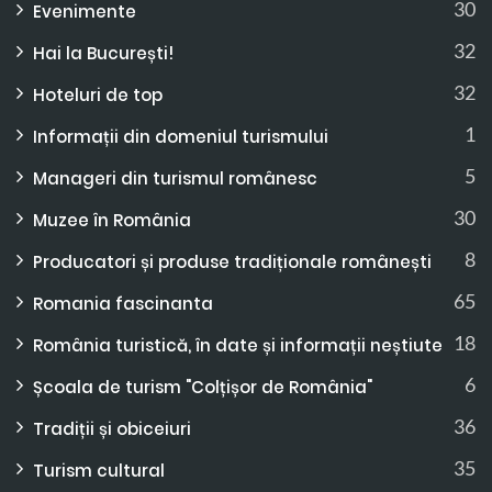
30
Evenimente
32
Hai la București!
32
Hoteluri de top
1
Informații din domeniul turismului
5
Manageri din turismul românesc
30
Muzee în România
8
Producatori și produse tradiționale românești
65
Romania fascinanta
18
România turistică, în date și informații neștiute
6
Școala de turism "Colțișor de România"
36
Tradiții și obiceiuri
35
Turism cultural