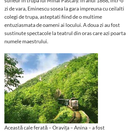
sufleur in trupa lui Mihai Pascaly. In anul 1868, intr-o
zi de vara, Eminescu sosea la gara impreuna cu ceilalti
colegi de trupa, asteptati fiind de o multime
entuziasmata de oameni ai locului. A doua zi au fost
sustinute spectacole la teatrul din oras care azi poarta
numele maestrului.
Această cale ferată – Oravița – Anina – a fost