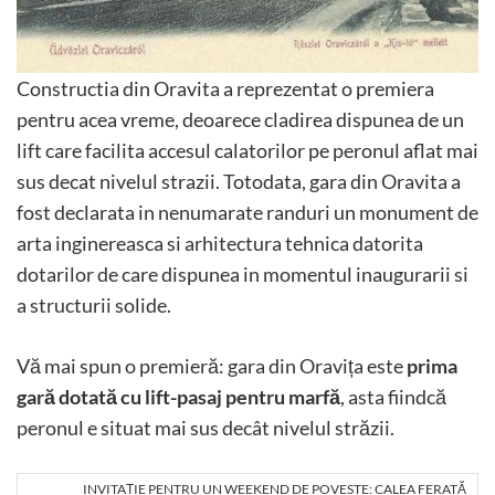
Constructia din Oravita a reprezentat o premiera
pentru acea vreme, deoarece cladirea dispunea de un
lift care facilita accesul calatorilor pe peronul aflat mai
sus decat nivelul strazii. Totodata, gara din Oravita a
fost declarata in nenumarate randuri un monument de
arta inginereasca si arhitectura tehnica datorita
dotarilor de care dispunea in momentul inaugurarii si
a structurii solide.
Vă mai spun o premieră: gara din Oravița este
prima
gară dotată cu lift-pasaj pentru marfă
, asta fiindcă
peronul e situat mai sus decât nivelul străzii.
INVITAȚIE PENTRU UN WEEKEND DE POVESTE: CALEA FERATĂ