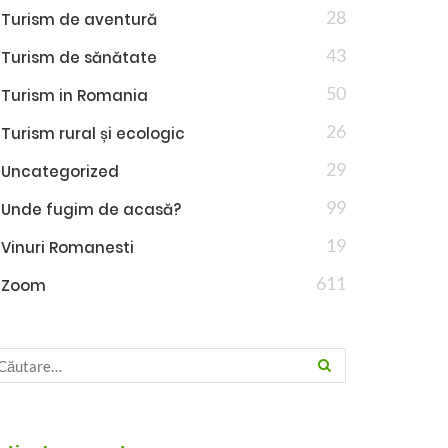
28
Turism de aventură
43
Turism de sănătate
50
Turism in Romania
26
Turism rural și ecologic
29
Uncategorized
99
Unde fugim de acasă?
19
Vinuri Romanesti
611
Zoom