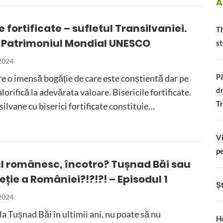
A
le fortificate – sufletul Transilvaniei.
Th
în Patrimoniul Mondial UNESCO
st
 2024
Pâ
e o imensă bogăție de care este conștientă dar pe
dr
lorifică la adevărata valoare. Bisericile fortificate.
Tr
silvane cu biserici fortificate constituie…
Vi
pe
l românesc, încotro? Tușnad Băi sau
eție a României?!?!?! – Episodul 1
Șt
 2024
 la Tușnad Băi în ultimii ani, nu poate să nu
Ho