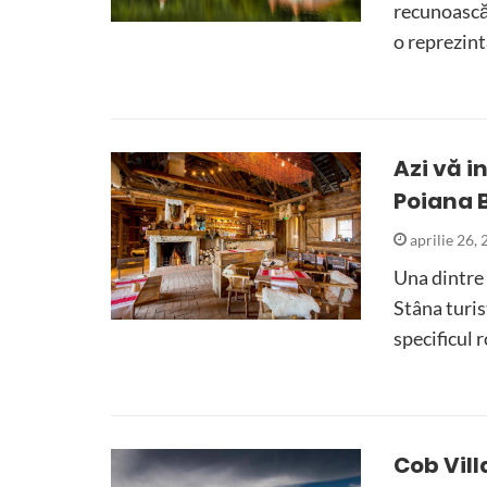
recunoască 
o reprezin
Azi vă i
Poiana 
aprilie 26,
Una dintre 
Stâna turist
specificul
Cob Vill