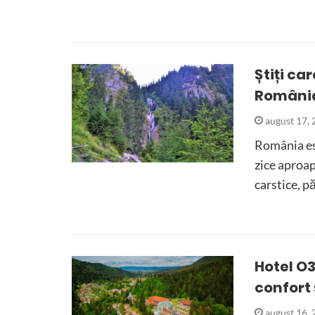
Știți ca
Români
august 17,
România est
zice aproa
carstice, p
Hotel O
confort 
august 16,