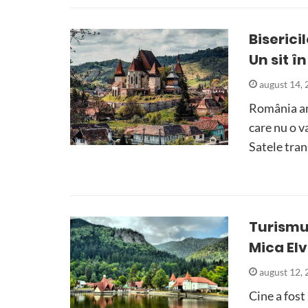
Biserici
Un sit 
august 14,
România ar
care nu o va
Satele tran
Turismu
Mica Elv
august 12,
Cine a fost