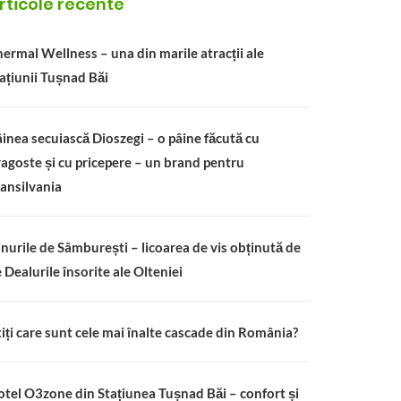
rticole recente
ermal Wellness – una din marile atracții ale
ațiunii Tușnad Băi
inea secuiască Dioszegi – o pâine făcută cu
agoste și cu pricepere – un brand pentru
ansilvania
nurile de Sâmburești – licoarea de vis obținută de
 Dealurile însorite ale Olteniei
iți care sunt cele mai înalte cascade din România?
tel O3zone din Stațiunea Tușnad Băi – confort și