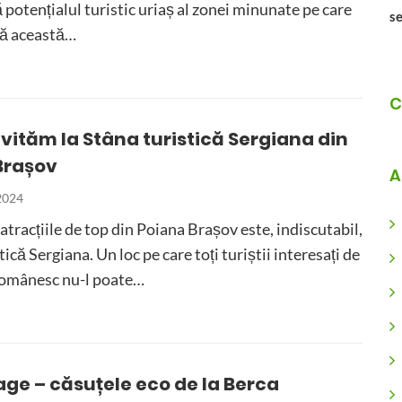
potențialul turistic uriaș al zonei minunate pe care
se
tă această…
C
nvităm la Stâna turistică Sergiana din
Brașov
A
 2024
atracțiile de top din Poiana Brașov este, indiscutabil,
ică Sergiana. Un loc pe care toți turiștii interesați de
 românesc nu-l poate…
age – căsuțele eco de la Berca