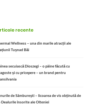
rticole recente
ermal Wellness – una din marile atracții ale
ațiunii Tușnad Băi
inea secuiască Dioszegi – o pâine făcută cu
agoste și cu pricepere – un brand pentru
ansilvania
nurile de Sâmburești – licoarea de vis obținută de
 Dealurile însorite ale Olteniei