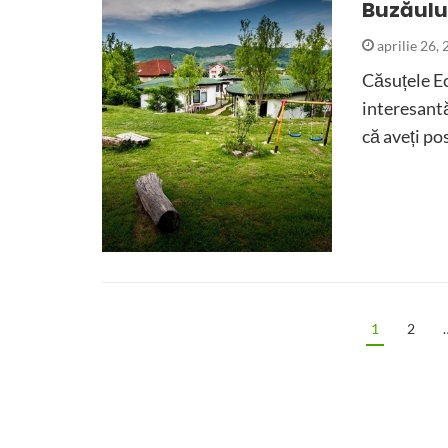
Buzăulu
aprilie 26,
Căsuțele Ec
interesantă
că aveți po
1
2