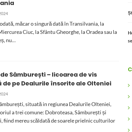
vania
Șt
 2024
 odată, măcar o singură dată în Transilvania, la
Miercurea Ciuc, la Sfântu Gheorghe, la Oradea sau la
Ho
eș, nu…
se
C
 de Sâmburești – licoarea de vis
 de pe Dealurile însorite ale Olteniei
 2024
mburești, situată in regiunea Dealurile Olteniei,
toriul a trei comune: Dobroteasa, Sâmburești și
, fiind mereu scăldată de soarele prielnic culturilor