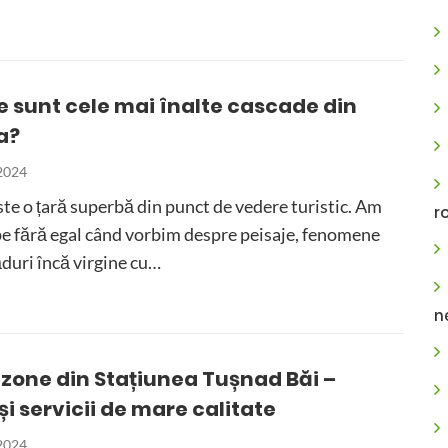
re sunt cele mai înalte cascade din
a?
 2024
e o țară superbă din punct de vedere turistic. Am
r
pe fără egal când vorbim despre peisaje, fenomene
ăduri încă virgine cu…
n
3zone din Stațiunea Tușnad Băi –
și servicii de mare calitate
 2024