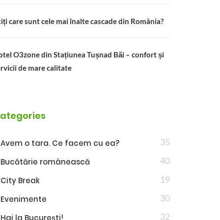
iți care sunt cele mai înalte cascade din România?
tel O3zone din Stațiunea Tușnad Băi – confort și
rvicii de mare calitate
ategories
35
Avem o tara. Ce facem cu ea?
40
Bucătărie românească
19
City Break
30
Evenimente
32
Hai la București!