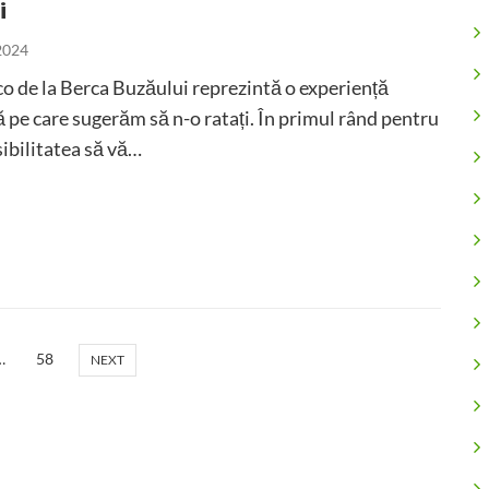
i
 2024
o de la Berca Buzăului reprezintă o experiență
 pe care sugerăm să n-o ratați. În primul rând pentru
sibilitatea să vă…
…
58
NEXT