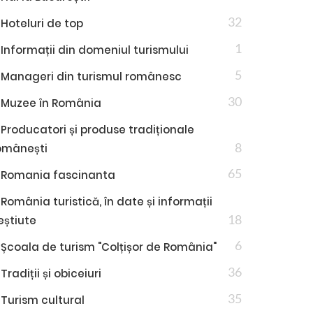
32
Hoteluri de top
1
Informații din domeniul turismului
5
Manageri din turismul românesc
30
Muzee în România
Producatori și produse tradiționale
8
omânești
65
Romania fascinanta
România turistică, în date și informații
18
eștiute
6
Școala de turism "Colțișor de România"
36
Tradiții și obiceiuri
35
Turism cultural