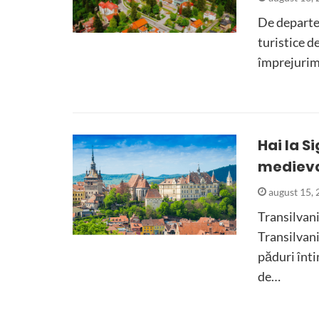
De departe 
turistice d
împrejurim
Hai la S
medieva
august 15,
Transilvani
Transilvani
păduri înti
de…