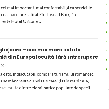
cel mai important, mai confortabil și cu serviciile
e cea mai mare calitate în Tușnad Băi și în
i este Hotel O3zone…
ighișoara – cea mai mare cetate
lă din Europa locuită fără întrerupere
 2024
a este, indiscutabil, comoara turismului românesc.
a se mândrește cu peisaje care îţi taie respiraţia,
nse, multe dintre ele sălbatice populate de specii