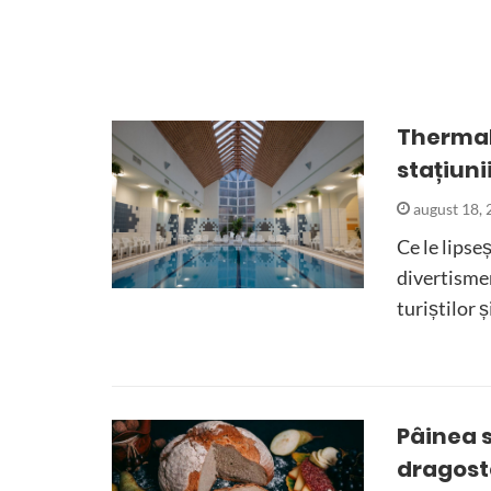
Thermal 
stațiuni
august 18,
Ce le lipse
divertismen
turiștilor 
Pâinea 
dragost