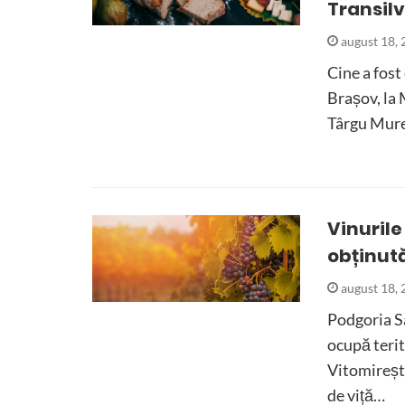
Transil
august 18,
Cine a fost
Brașov, la 
Târgu Mur
Vinurile
obținută
august 18,
Podgoria Sâ
ocupă teri
Vitomirești
de viță…