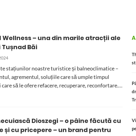
Wellness – una din marile atracții ale
A
i Tușnad Băi
Th
 2024
st
ște stațiunilor noastre turistice și balneoclimatice –
tul, agrementul, soluțiile care să umple timpul
Pâ
și care să le ofere refacere, recuperare, reconfortare.…
dr
Tr
secuiască Dioszegi – o pâine făcută cu
Vi
e și cu pricepere – un brand pentru
pe