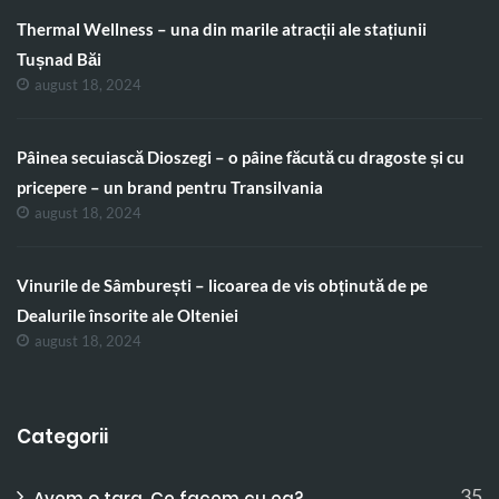
Thermal Wellness – una din marile atracții ale stațiunii
Tușnad Băi
august 18, 2024
Pâinea secuiască Dioszegi – o pâine făcută cu dragoste și cu
pricepere – un brand pentru Transilvania
august 18, 2024
Vinurile de Sâmburești – licoarea de vis obținută de pe
Dealurile însorite ale Olteniei
august 18, 2024
Categorii
35
Avem o tara. Ce facem cu ea?